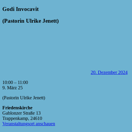
Godi Invocavit
(Pastorin Ulrike Jenett)
20. Dezember 2024
Godi
10:00
–
11:00
Invocavit
9. März 25
(Pastorin
(Pastorin Ulrike Jenett)
Ulrike
Jenett)
Friedenskirche
Gablonzer Straße 13
Trappenkamp
,
24610
Veranstaltungsort anschauen