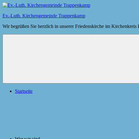
Zum
Inhalt
Ev.-Luth. Kirchengemeinde Trappenkamp
springen
Wir begrüßen Sie herzlich in unserer Friedenskirche im Kirchenkreis
Menü
Startseite
Wer wir sind