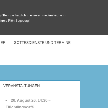
rüßen Sie herzlich in unserer Friedenskirche im
nkreis Plön-Segeberg!
IEF
GOTTESDIENSTE UND TERMINE
VERANSTALTUNGEN
20. August 26, 14:30 –
Flüchtlingscafé