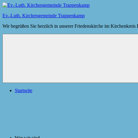
Zum
Inhalt
Ev.-Luth. Kirchengemeinde Trappenkamp
springen
Wir begrüßen Sie herzlich in unserer Friedenskirche im Kirchenkreis
Menü
Startseite
Wer wir sind