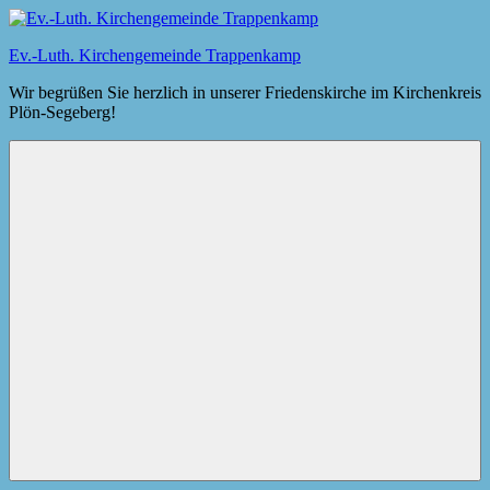
Zum
Inhalt
Ev.-Luth. Kirchengemeinde Trappenkamp
springen
Wir begrüßen Sie herzlich in unserer Friedenskirche im Kirchenkreis
Plön-Segeberg!
Menü