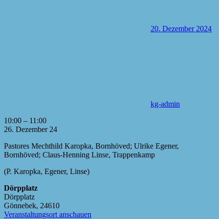
20. Dezember 2024
kg-admin
Godi
10:00
–
11:00
Weihnachten
26. Dezember 24
im
Pastores Mechthild Karopka, Bornhöved; Ulrike Egener,
Stall
Bornhöved; Claus-Henning Linse, Trappenkamp
(P.
Karopka,
(P. Karopka, Egener, Linse)
Egener,
Linse)
Dörpplatz
Dörpplatz
Gönnebek
,
24610
Veranstaltungsort anschauen