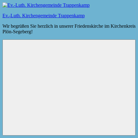
Zum
Inhalt
Ev.-Luth. Kirchengemeinde Trappenkamp
springen
Wir begrüßen Sie herzlich in unserer Friedenskirche im Kirchenkreis
Plön-Segeberg!
Menü