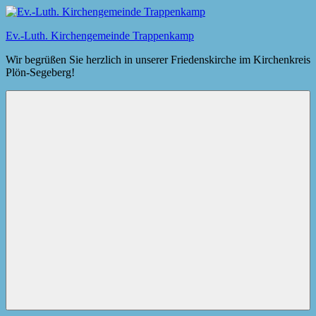
Zum
Inhalt
Ev.-Luth. Kirchengemeinde Trappenkamp
springen
Wir begrüßen Sie herzlich in unserer Friedenskirche im Kirchenkreis
Plön-Segeberg!
Menü