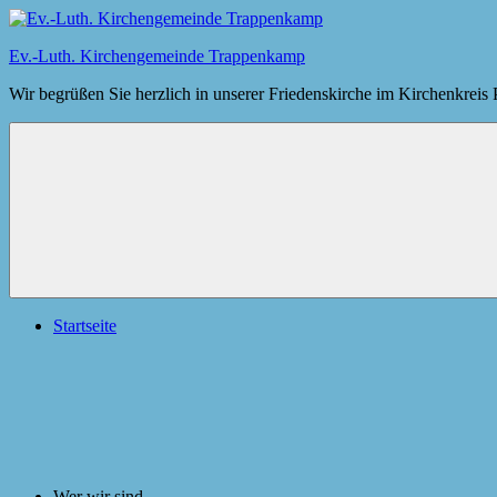
Zum
Inhalt
Ev.-Luth. Kirchengemeinde Trappenkamp
springen
Wir begrüßen Sie herzlich in unserer Friedenskirche im Kirchenkreis
Menü
Startseite
Wer wir sind